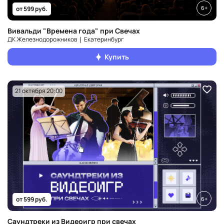
6+
от 599 руб.
Вивальди "Времена года" при Свечах
ДК Железнодорожников ❘ Екатеринбург
Купить
21 октября 20:00
6+
от 599 руб.
Саундтреки из Видеоигр при свечах