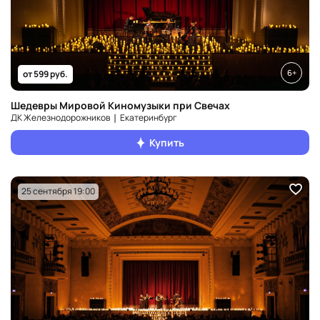
6+
от 599 руб.
Шедевры Мировой Киномузыки при Свечах
ДК Железнодорожников ❘ Екатеринбург
Купить
25 сентября 19:00