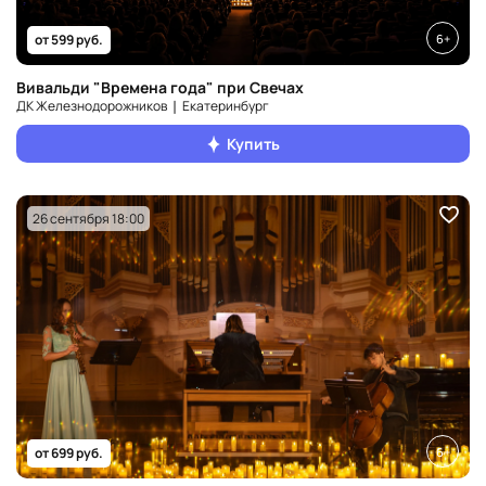
6+
от 599 руб.
Вивальди "Времена года" при Свечах
ДК Железнодорожников ❘ Екатеринбург
Купить
26 сентября 18:00
6+
от 699 руб.