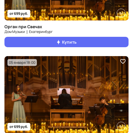
6+
от 699 руб.
Орган при Свечах
Дом Музыки ❘ Екатеринбург
Купить
05 января 18:00
6+
от 699 руб.