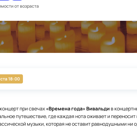
имости от возраста
уста 18:00
концерт при свечах
«Времена года» Вивальди
в концертн
льное путешествие, где каждая нота оживает и переносит в
ссической музыки, которая не оставит равнодушными ни 