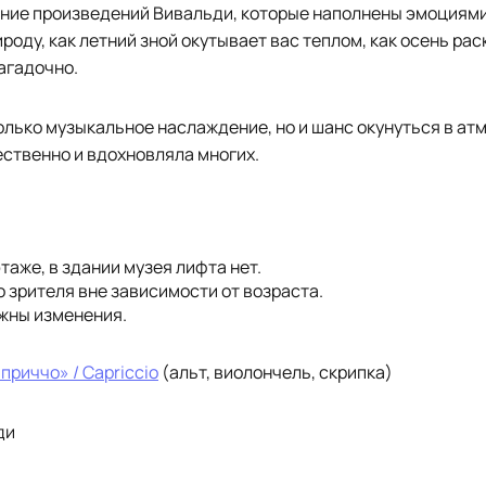
ние произведений Вивальди, которые наполнены эмоциями 
роду, как летний зной окутывает вас теплом, как осень ра
загадочно.
только музыкальное наслаждение, но и шанс окунуться в ат
ственно и вдохновляла многих.
таже, в здании музея лифта нет.
 зрителя вне зависимости от возраста.
ожны изменения.
приччо» / Capriccio
(альт, виолончель, скрипка)
ди