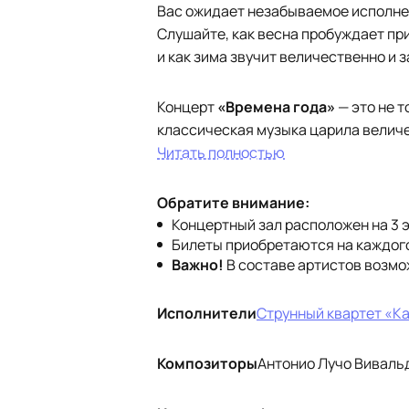
Вас ожидает незабываемое исполне
Слушайте, как весна пробуждает при
и как зима звучит величественно и 
Концерт
«Времена года»
— это не 
классическая музыка царила величе
Читать полностью
Обратите внимание:
Концертный зал расположен на 3 э
Билеты приобретаются на каждого
Важно!
В составе артистов возм
Исполнители
Струнный квартет «Ка
Композиторы
Антонио Лучо Виваль