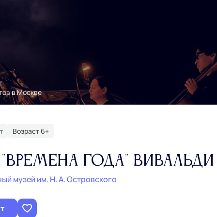
тов в Москве
т
Возраст 6+
 "Времена года" Вивальди
ый музей им. Н. А. Островского
ет