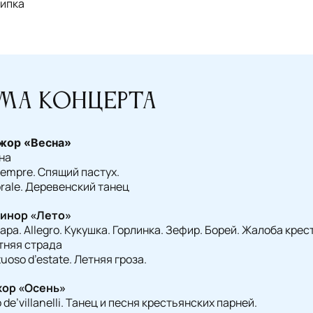
рипка
ма концерта
жор «Весна»
сна
 sempre. Спящий пастух.
torale. Деревенский танец
минор «Лето»
 Жара. Allegro. Кукушка. Горлинка. Зефир. Борей. Жалоба крес
етняя страда
uoso d’estate. Летняя гроза.
жор «Осень»
to de’villanelli. Танец и песня крестьянских парней.