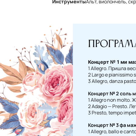
Инструменты
Альт, виолончель, ск
Програм
Концерт № 1 ми ма
1 Allegro. Пришла ве
2 Largo e pianissimo
3 Allegro, danza pas
Концерт № 2 соль 
1 Allegro non molto.
2 Adagio — Presto. Л
3 Presto, tempo impet
Концерт № 3 фа ма
1 Allegro, ballo e can