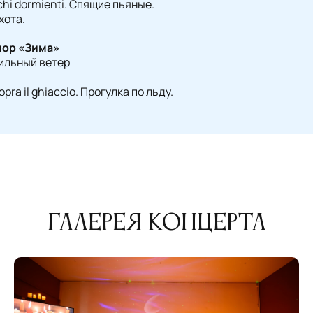
achi dormienti. Спящие пьяные.
Охота.
нор «Зима»
 Сильный ветер
opra il ghiaccio. Прогулка по льду.
Галерея концерта