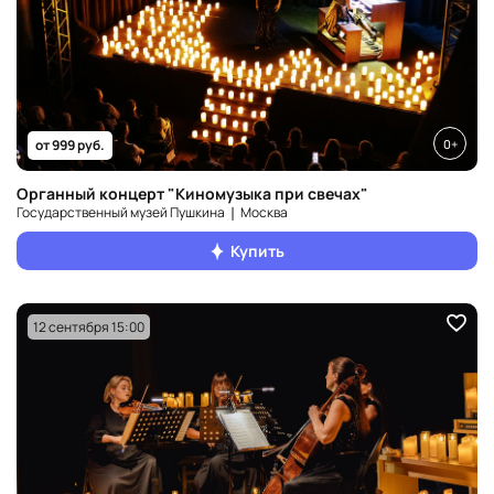
0+
от 999 руб.
Органный концерт "Киномузыка при свечах"
Государственный музей Пушкина ❘ Москва
Купить
12 сентября 15:00