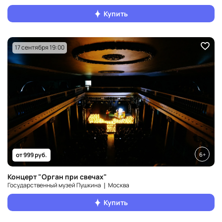
Купить
17 сентября 19:00
6+
от 999 руб.
Концерт "Орган при свечах"
Государственный музей Пушкина ❘ Москва
Купить