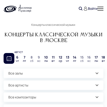
Войти
Концерты классической музыки
Концерты классической музыки
в Москве
АВГУСТ
6
7
8
9
10
11
12
13
14
15
16
17
18
чт
пт
сб
вс
пн
вт
ср
чт
пт
сб
вс
пн
вт
Все залы
Все артисты
Все композиторы