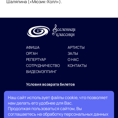
Шаляпина («Мюзик-Холл»).
АФИША
АРТИСТЫ
ОРГАН
ЗАЛЫ
РЕПЕРТУАР
О НАС
СОТРУДНИЧЕСТВО
КОНТАКТЫ
ВИДЕОМЭППИНГ
Условия возврата билетов
Политика конфиденциальности
Наш сайт использует файлы cookie, что позволяет
Публичная оферта
нам делать его удобнее для Вас.
Продолжая пользоваться сайтом, Вы
+7 (999) 007-13-27
соглашаетесь на обработку персональных данных