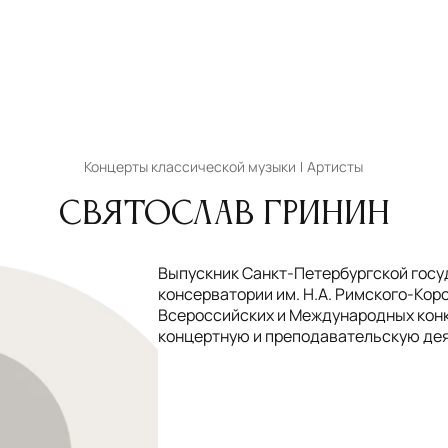
Концерты классической музыки
Артисты
Святослав Гринин
Выпускник Санкт-Петербургской гос
консерватории им. Н.А. Римского-Кор
Всероссийских и Международных конк
концертную и преподавательскую де