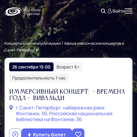
Войти
Концерты классической музыки
Афиша классических концертов в
Санкт‑Петербурге
26 сентября 15:00
Возраст 6+
Продолжительность 1 час
Иммерсивный концерт: «Времена
года» Вивальди
г.Санкт‑Петербург, набережная реки
Фонтанки, 36, Российская национальная
библиотека на Фонтанке, 36
Купить билет