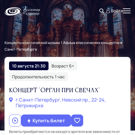
Войти
Концерты классической музыки
Афиша классических концертов в
Санкт‑Петербурге
10 августа 21:30
Возраст 6+
Продолжительность 1 час
Концерт "Орган при свечах"
г.Санкт‑Петербург, Невский пр., 22-24,
Петрикирхе
Купить билет
Билеты приобретаются на каждого зрителя вне зависимости от