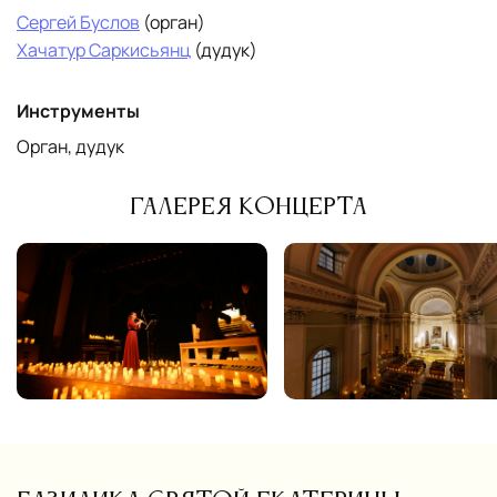
Сергей Буслов
(орган)
Хачатур Саркисьянц
(дудук)
Инструменты
Орган, дудук
Галерея концерта