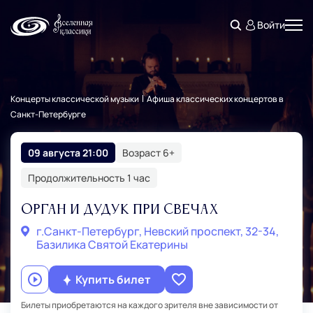
Войти
Концерты классической музыки
Афиша классических концертов в
Санкт‑Петербурге
09 августа 21:00
Возраст 6+
Продолжительность 1 час
Орган и Дудук при Свечах
г.Санкт‑Петербург, Невский проспект, 32-34,
Базилика Святой Екатерины
Купить билет
Билеты приобретаются на каждого зрителя вне зависимости от