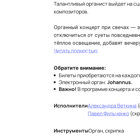
Талантливый органист выйдет на сц
композиторов.
Органный концерт при свечах
— э
отключиться от суеты повседневн
тёплое освещение, добавят вечер
Читать полностью
Обратите внимание:
Билеты приобретаются на каждого
Электронный орган:
Johannus.
Важно!
В программе концерта и с
Исполнители
Александра Веткина
(
Павел Фильченко
(скр
Инструменты
Орган, скрипка