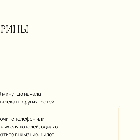
ерины
 минут до начала
твлекать других гостей.
лючите телефон или
юных слушателей, однако
ратите внимание: билет