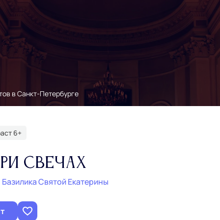
тов в Санкт‑Петербурге
аст 6+
ри Свечах
, Базилика Святой Екатерины
ет