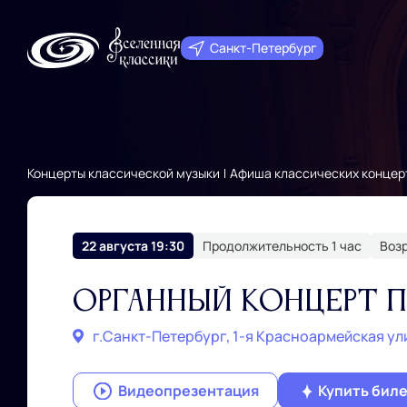
Санкт‑Петербург
Концерты классической музыки
Афиша классических концер
22 августа 19:30
Продолжительность 1 час
Возр
Органный концерт п
г.Санкт‑Петербург, 1-я Красноармейская ул
Видеопрезентация
Купить бил