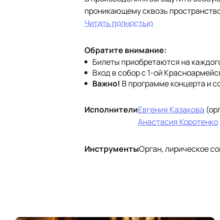
проникающему сквозь пространство
Читать полностью
Обратите внимание:
Билеты приобретаются на каждого
Вход в собор с 1-ой Красноармейск
Важно!
В
программе концерта
и
с
Исполнители
Евгения Казакова
(ор
Анастасия Коротенко
Инструменты
Орган, лирическое с