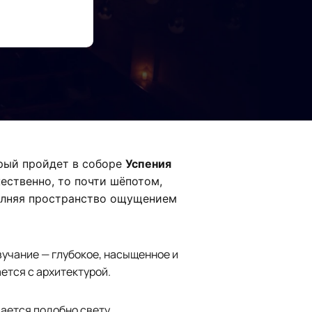
орый пройдет в соборе
Успения
жественно, то почти шёпотом,
полняя пространство ощущением
вучание — глубокое, насыщенное и
ется с архитектурой.
ается подобно свету,