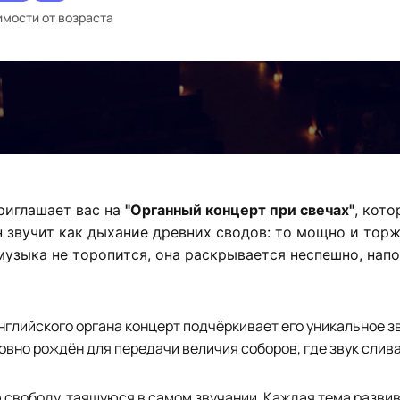
имости от возраста
риглашает вас на
"Органный концерт при свечах"
, кот
ан звучит как дыхание древних сводов: то мощно и тор
музыка не торопится, она раскрывается неспешно, на
нглийского органа концерт подчёркивает его уникальное з
вно рождён для передачи величия соборов, где звук слива
 свободу, таящуюся в самом звучании. Каждая тема развив