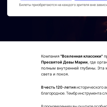
Билеты приобретаются на каждого зрителя вне завис
Компания
"Вселенная классики"
п
Пресвятой Девы Марии
, где орг
полным внутренней глубины. Эта 
света и покоя.
В честь 120-летия
исторического а
благородное. Тембр инструмента сло
В произведениях вы ощутите особую