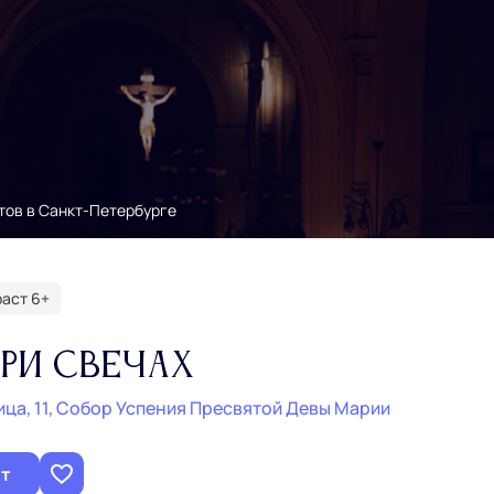
тов в Санкт‑Петербурге
аст 6+
ри Свечах
ица, 11, Собор Успения Пресвятой Девы Марии
ет