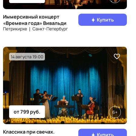
Иммерсивный концерт
Купить
«Времена года» Вивальди
Петрикирхе ❘ Санкт‑Петербург
14 августа 19:00
от 799 руб.
6+
Классика при свечах.
Купить