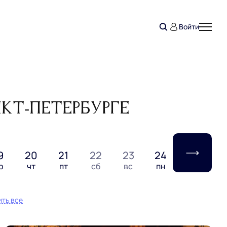
Войти
кт‑Петербурге
9
20
21
22
23
24
25
2
р
чт
пт
сб
вс
пн
вт
с
ть все