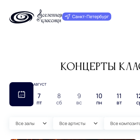
Санкт‑Петербург
Концерты кла
АВГУСТ
7
8
9
10
11
1
пт
сб
вс
пн
вт
с
Все залы
Все артисты
Все композит