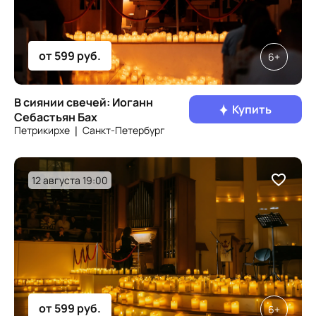
от 599 руб.
6+
В сиянии свечей: Иоганн
Купить
Себастьян Бах
Петрикирхе ❘ Санкт‑Петербург
12 августа 19:00
от 599 руб.
6+