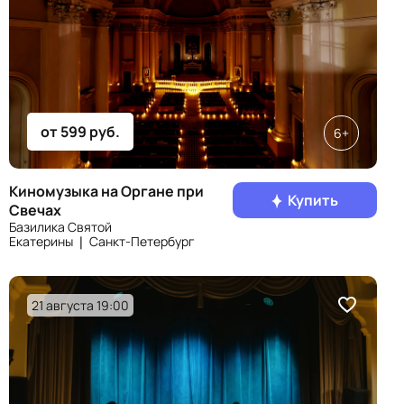
от 599 руб.
6+
Киномузыка на Органе при
Купить
Свечах
Базилика Святой
Екатерины ❘ Санкт‑Петербург
21 августа 19:00