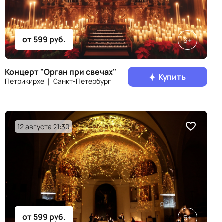
от 599 руб.
6+
Концерт "Орган при свечах"
Купить
Петрикирхе ❘ Санкт‑Петербург
12 августа 21:30
от 599 руб.
6+