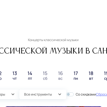
Концерты классической музыки
ссической музыки в Сан
2
13
14
15
16
17
18
1
р
чт
пт
сб
вс
пн
вт
с
оры
Все инструменты
Со скидками
Сброси