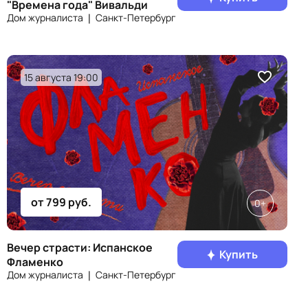
"Времена года" Вивальди
Дом журналиста ❘ Санкт‑Петербург
15 августа 19:00
от 799 руб.
0+
Вечер страсти: Испанское
Купить
Фламенко
Дом журналиста ❘ Санкт‑Петербург