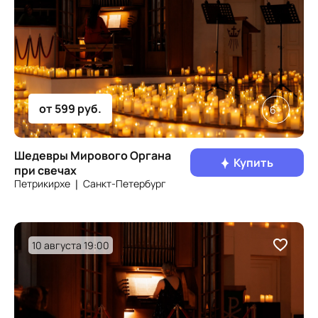
от 599 руб.
6+
Шедевры Мирового Органа
Купить
при свечах
Петрикирхе ❘ Санкт‑Петербург
10 августа 19:00