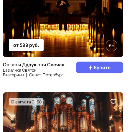
от 599 руб.
6+
Орган и Дудук при Свечах
Купить
Базилика Святой
Екатерины ❘ Санкт‑Петербург
10 августа 21:30