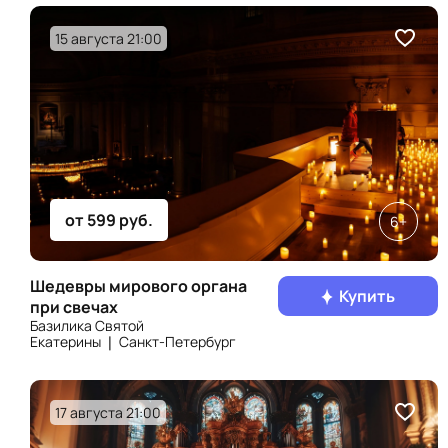
15 августа 21:00
от 599 руб.
6+
Шедевры мирового органа
Купить
при свечах
Базилика Святой
Екатерины ❘ Санкт‑Петербург
17 августа 21:00