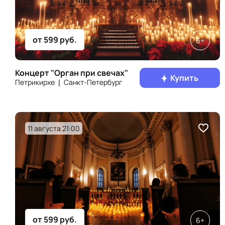
от 599 руб.
6+
Концерт "Орган при свечах"
Купить
Петрикирхе ❘ Санкт‑Петербург
11 августа 21:00
от 599 руб.
6+