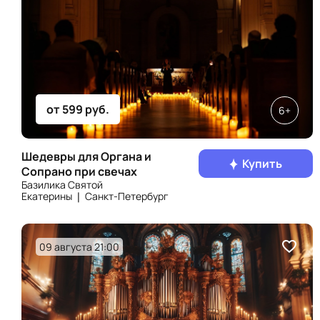
от 599 руб.
6+
Шедевры для Органа и
Купить
Сопрано при свечах
Базилика Святой
Екатерины ❘ Санкт‑Петербург
09 августа 21:00