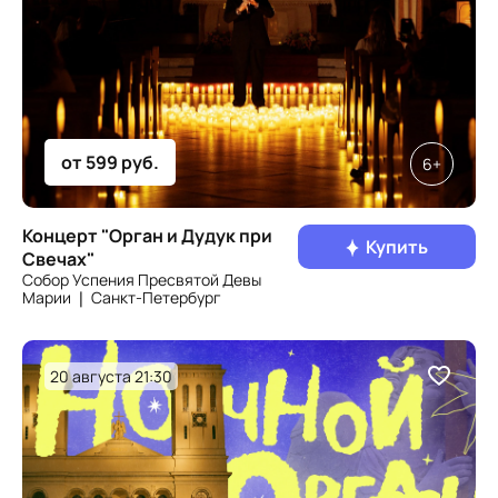
от 599 руб.
6+
Концерт "Орган и Дудук при
Купить
Свечах"
Собор Успения Пресвятой Девы
Марии ❘ Санкт‑Петербург
20 августа 21:30