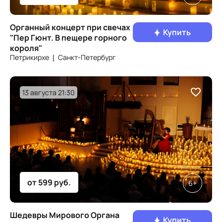
Органный концерт при свечах
Купить
"Пер Гюнт. В пещере горного
короля"
Петрикирхе ❘ Санкт‑Петербург
13 августа 21:30
от 599 руб.
6+
Шедевры Мирового Органа
Купить