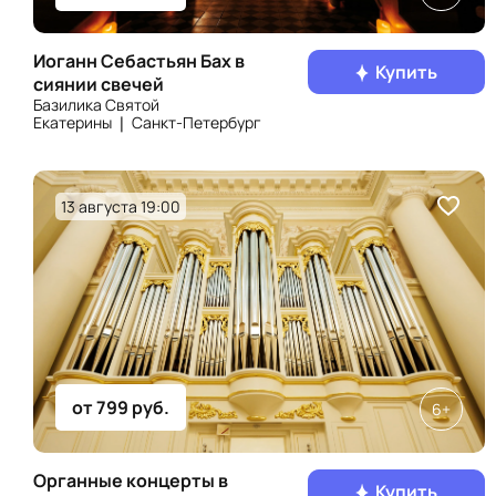
Иоганн Себастьян Бах в
Купить
сиянии свечей
Базилика Святой
Екатерины ❘ Санкт‑Петербург
13 августа 19:00
от 799 руб.
6+
Органные концерты в
Купить