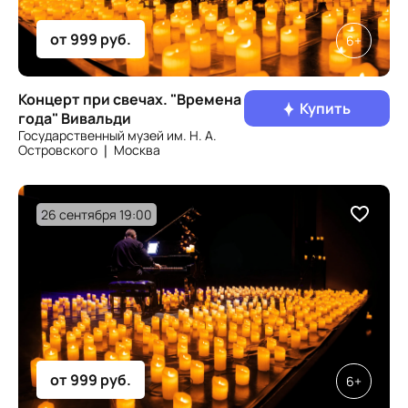
от 999 руб.
6+
Концерт при свечах. "Времена
Купить
года" Вивальди
Государственный музей им. Н. А.
Островского ❘ Москва
26 сентября 19:00
от 999 руб.
6+