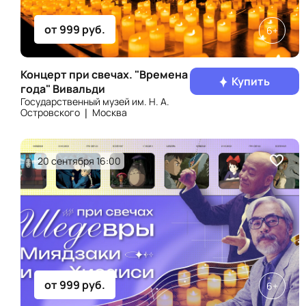
от 999 руб.
6+
Концерт при свечах. "Времена
Купить
года" Вивальди
Государственный музей им. Н. А.
Островского ❘ Москва
20 сентября 16:00
от 999 руб.
6+