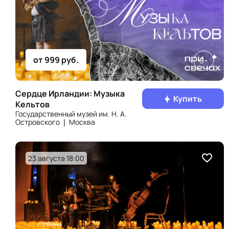
от 999 руб.
6+
Сердце Ирландии: Музыка
Купить
Кельтов
Государственный музей им. Н. А.
Островского ❘ Москва
23 августа 18:00