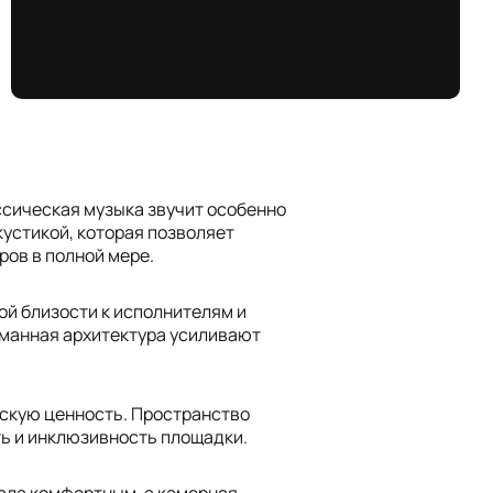
ассическая музыка звучит особенно
устикой, которая позволяет
ров в полной мере.
й близости к исполнителям и
уманная архитектура усиливают
ескую ценность. Пространство
ть и инклюзивность площадки.
зала комфортным, а камерная