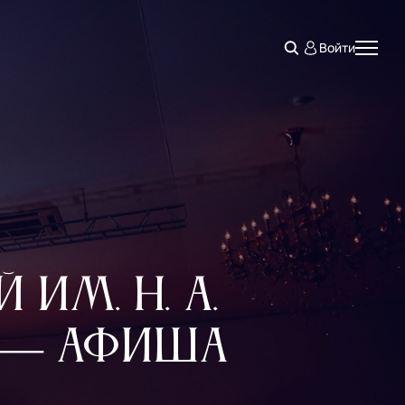
Войти
им. Н. А.
 — афиша