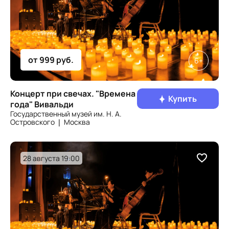
от 999 руб.
6+
Концерт при свечах. "Времена
Купить
года" Вивальди
Государственный музей им. Н. А.
Островского ❘ Москва
28 августа 19:00