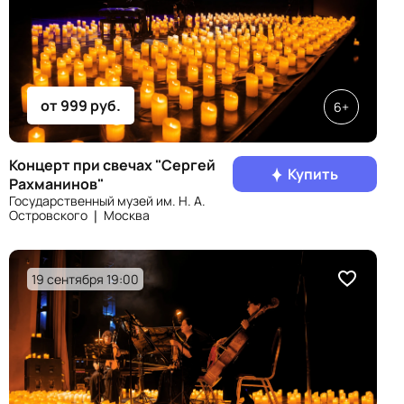
от 999 руб.
6+
Концерт при свечах "Сергей
Купить
Рахманинов"
Государственный музей им. Н. А.
Островского ❘ Москва
19 сентября 19:00