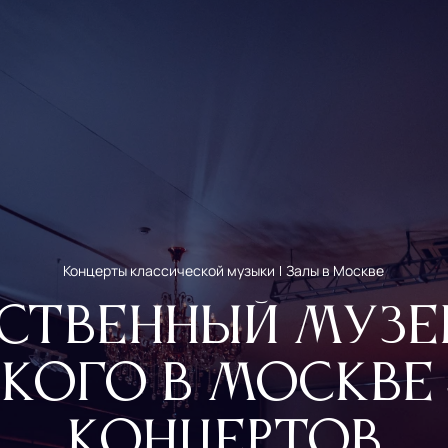
Концерты классической музыки
Залы в Москве
твенный музей 
кого в Москве
концертов