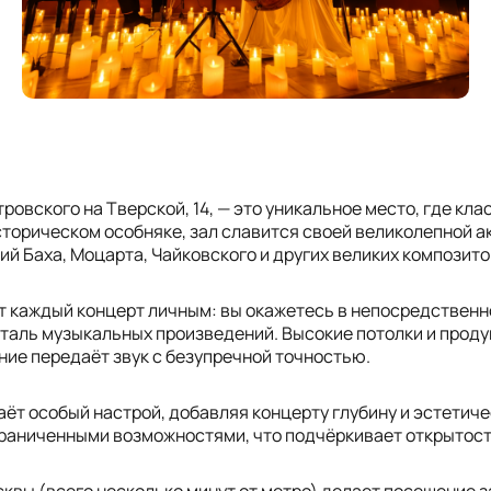
тровского на Тверской, 14, — это уникальное место, где кл
торическом особняке, зал славится своей великолепной ак
й Баха, Моцарта, Чайковского и других великих композито
 каждый концерт личным: вы окажетесь в непосредственно
таль музыкальных произведений. Высокие потолки и прод
ние передаёт звук с безупречной точностью.
ёт особый настрой, добавляя концерту глубину и эстетич
граниченными возможностями, что подчёркивает открытос
квы (всего несколько минут от метро) делает посещение 