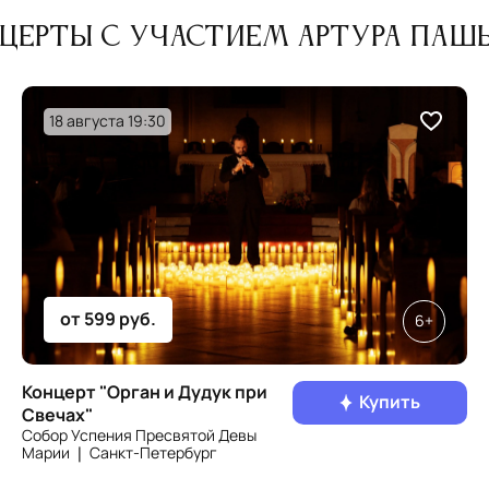
церты с участием Артура Паш
18 августа 19:30
от 599 руб.
6+
Концерт "Орган и Дудук при
Купить
Свечах"
Собор Успения Пресвятой Девы
Марии ❘ Санкт‑Петербург