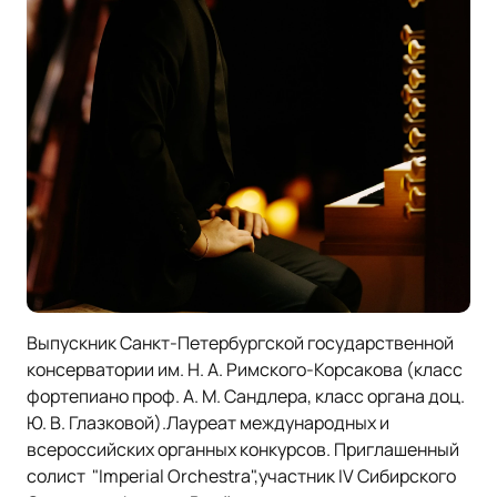
Выпускник Санкт-Петербургской государственной
консерватории им. Н. А. Римского-Корсакова (класс
фортепиано проф. А. М. Сандлера, класс органа доц.
Ю. В. Глазковой).Лауреат международных и
всероссийских органных конкурсов. Приглашенный
солист "Imperial Orchestra",участник IV Сибирского