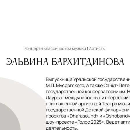
Концерты классической музыки
Артисты
Эльвина Бархитдинова
Выпускница Уральской государственн
М.П. Мусоргского, а также Санкт-Пет
государственной консерватории им. Н
Лауреат международных и всероссийс
приглашенной артисткой Театра мюз
государственной Детской филармонии
проектов «Dharasound» и «Oshoband»
шоу-проекте «Голос 2025». Ведет ак
деятельность.