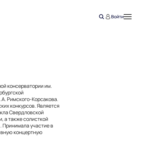
Войти
ой консерватории им.
ербургской
.А. Римского-Корсакова.
ких конкурсов. Является
икла Свердловской
, а также солисткой
. Принимала участие в
тивную концертную