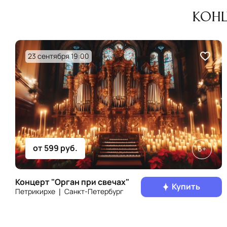
Конц
23 сентября 19:00
от 599 руб.
6+
Концерт "Орган при свечах"
Купить
Петрикирхе ❘ Санкт‑Петербург