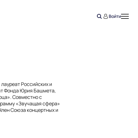
Войти
 лауреат Российских и
ат Фонда Юрия Башмета,
рца». Совместно с
грамму «Звучащая сфера»
Член Союза концертных и