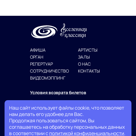
АФИША
АРТИСТЫ
ОРГАН
ЗАЛЫ
РЕПЕРТУАР
О НАС
СОТРУДНИЧЕСТВО
КОНТАКТЫ
ВИДЕОМЭППИНГ
Условия возврата билетов
Политика конфиденциальности
Наш сайт использует файлы cookie, что позволяет
Публичная оферта
нам делать его удобнее для Вас.
Продолжая пользоваться сайтом, Вы
+7 (999) 007-13-27
соглашаетесь на обработку персональных данных
в соответствии с
политикой конфиденциальности
.
info@classicuniverse.ru