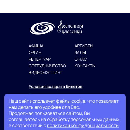
АФИША
АРТИСТЫ
ОРГАН
ЗАЛЫ
РЕПЕРТУАР
О НАС
СОТРУДНИЧЕСТВО
КОНТАКТЫ
ВИДЕОМЭППИНГ
Условия возврата билетов
Политика конфиденциальности
Наш сайт использует файлы cookie, что позволяет
Публичная оферта
нам делать его удобнее для Вас.
Продолжая пользоваться сайтом, Вы
+7 (999) 007-13-27
соглашаетесь на обработку персональных данных
в соответствии с
политикой конфиденциальности
.
info@classicuniverse.ru