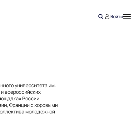
Войти
нного университета им.
 и всероссийских
лощадках России,
вии, Франции с хоровыми
коллектива молодежной