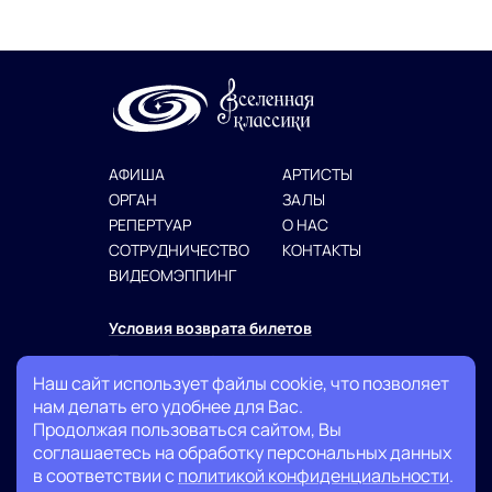
АФИША
АРТИСТЫ
ОРГАН
ЗАЛЫ
РЕПЕРТУАР
О НАС
СОТРУДНИЧЕСТВО
КОНТАКТЫ
ВИДЕОМЭППИНГ
Условия возврата билетов
Политика конфиденциальности
Наш сайт использует файлы cookie, что позволяет
Публичная оферта
нам делать его удобнее для Вас.
Продолжая пользоваться сайтом, Вы
+7 (999) 007-13-27
соглашаетесь на обработку персональных данных
в соответствии с
политикой конфиденциальности
.
info@classicuniverse.ru