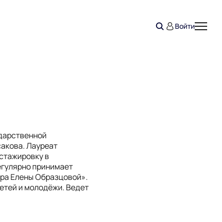
Войти
ударственной
сакова. Лауреат
стажировку в
егулярно принимает
тра Елены Образцовой».
етей и молодëжи. Ведет