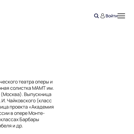
Войти
ческого театра оперы и
нная солистка МАМТ им.
 (Москва). Выпускница
.И. Чайковского (класс
ница проекта «Академия
ссии в опере Монте-
 классах Барбары
беля и др.