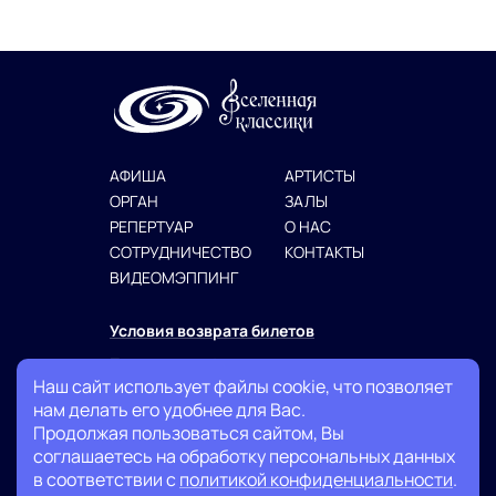
АФИША
АРТИСТЫ
ОРГАН
ЗАЛЫ
РЕПЕРТУАР
О НАС
СОТРУДНИЧЕСТВО
КОНТАКТЫ
ВИДЕОМЭППИНГ
Условия возврата билетов
Политика конфиденциальности
Наш сайт использует файлы cookie, что позволяет
Публичная оферта
нам делать его удобнее для Вас.
Продолжая пользоваться сайтом, Вы
+7 (999) 007-13-27
соглашаетесь на обработку персональных данных
в соответствии с
политикой конфиденциальности
.
info@classicuniverse.ru