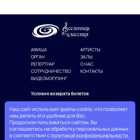
АФИША
АРТИСТЫ
ОРГАН
ЗАЛЫ
РЕПЕРТУАР
О НАС
СОТРУДНИЧЕСТВО
КОНТАКТЫ
ВИДЕОМЭППИНГ
Условия возврата билетов
Политика конфиденциальности
Наш сайт использует файлы cookie, что позволяет
Публичная оферта
нам делать его удобнее для Вас.
Продолжая пользоваться сайтом, Вы
+7 (999) 007-13-27
соглашаетесь на обработку персональных данных
в соответствии с
политикой конфиденциальности
.
info@classicuniverse.ru