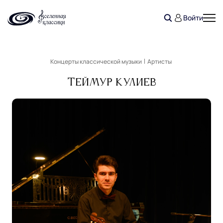
Войти
Концерты классической музыки
Артисты
Теймур Кулиев