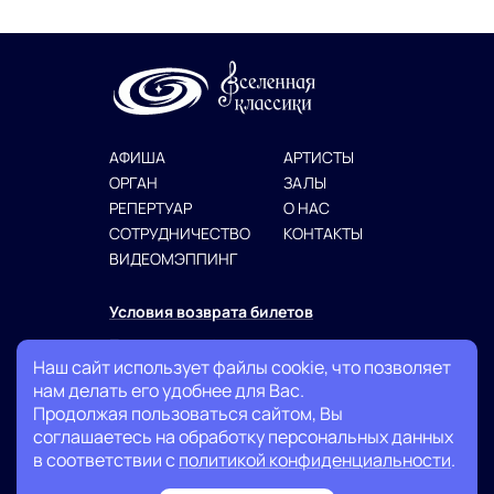
АФИША
АРТИСТЫ
ОРГАН
ЗАЛЫ
РЕПЕРТУАР
О НАС
СОТРУДНИЧЕСТВО
КОНТАКТЫ
ВИДЕОМЭППИНГ
Условия возврата билетов
Политика конфиденциальности
Наш сайт использует файлы cookie, что позволяет
Публичная оферта
нам делать его удобнее для Вас.
Продолжая пользоваться сайтом, Вы
+7 (999) 007-13-27
соглашаетесь на обработку персональных данных
в соответствии с
политикой конфиденциальности
.
info@classicuniverse.ru