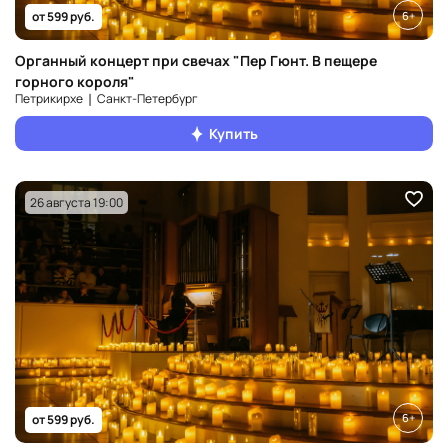
6+
от 599 руб.
Органный концерт при свечах "Пер Гюнт. В пещере
горного короля"
Петрикирхе ❘ Санкт‑Петербург
Купить
26 августа 19:00
6+
от 599 руб.