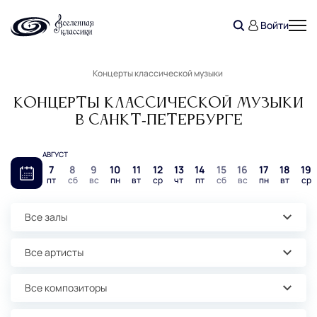
Войти
Концерты классической музыки
Концерты классической музыки
в Санкт‑Петербурге
АВГУСТ
7
8
9
10
11
12
13
14
15
16
17
18
19
пт
сб
вс
пн
вт
ср
чт
пт
сб
вс
пн
вт
ср
Все залы
Все артисты
Все композиторы