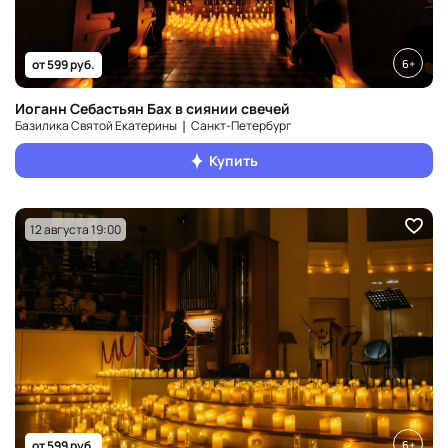
6+
от 599 руб.
Иоганн Себастьян Бах в сиянии свечей
Базилика Святой Екатерины ❘ Санкт‑Петербург
Купить
12 августа 19:00
6+
от 599 руб.