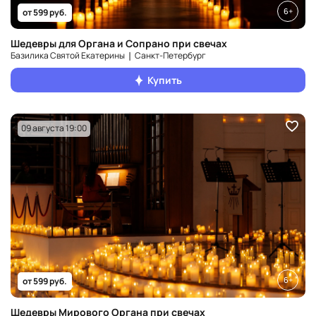
6+
от 599 руб.
Шедевры для Органа и Сопрано при свечах
Базилика Святой Екатерины ❘ Санкт‑Петербург
Купить
09 августа 19:00
6+
от 599 руб.
Шедевры Мирового Органа при свечах