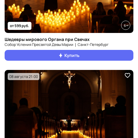
6+
от 599 руб.
Шедевры мирового Органа при Свечах
Собор Успения Пресвятой Девы Марии ❘ Санкт‑Петербург
Купить
08 августа 21:00