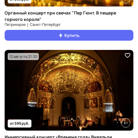
Органный концерт при свечах "Пер Гюнт. В пещере
горного короля"
Петрикирхе ❘ Санкт‑Петербург
Купить
12 августа 21:30
6+
от 599 руб.
Иммерсивный концерт «Времена года» Вивальди